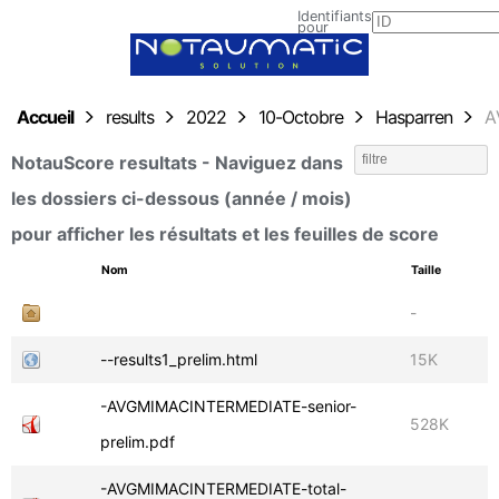
Identifiants
pour
envoyer
les
résultats
Accueil
results
2022
10-Octobre
Hasparren
A
NotauScore resultats - Naviguez dans
les dossiers ci-dessous (année / mois)
pour afficher les résultats et les feuilles de score
-
--results1_prelim.html
15K
-AVGMIMACINTERMEDIATE-senior-
528K
prelim.pdf
-AVGMIMACINTERMEDIATE-total-