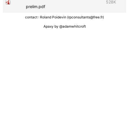
528K
prelim.pdf
contact : Roland Poidevin (rpconsultants@free.fr)
Apaxy by
@adamwhitcroft