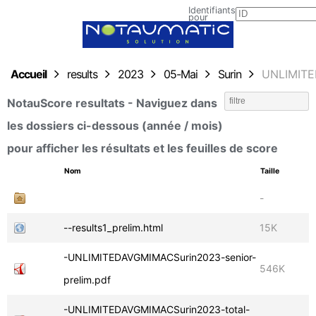
Identifiants
pour
envoyer
les
résultats
Accueil
results
2023
05-Mai
Surin
UNLIMITE
NotauScore resultats - Naviguez dans
les dossiers ci-dessous (année / mois)
pour afficher les résultats et les feuilles de score
-
--results1_prelim.html
15K
-UNLIMITEDAVGMIMACSurin2023-senior-
546K
prelim.pdf
-UNLIMITEDAVGMIMACSurin2023-total-