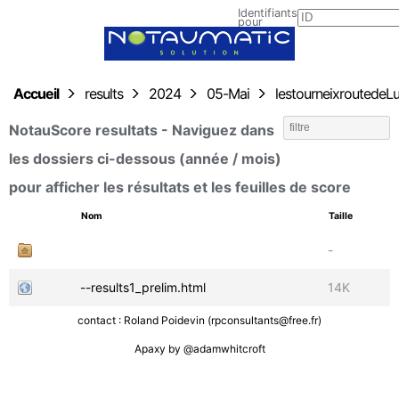
Identifiants
pour
envoyer
les
résultats
Accueil
results
2024
05-Mai
lestourneixroutede
NotauScore resultats - Naviguez dans
les dossiers ci-dessous (année / mois)
pour afficher les résultats et les feuilles de score
-
--results1_prelim.html
14K
contact : Roland Poidevin (rpconsultants@free.fr)
Apaxy by
@adamwhitcroft